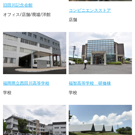
旧田川記念会館
コンビニエンスストア
オフィス/店舗/廃墟/洋館
店舗
福岡県立西田川高等学校
福智高等学校 研修棟
学校
学校