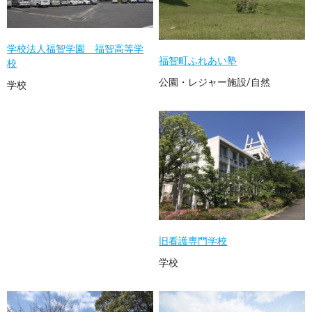
学校法人福智学園 福智高等学
福智町ふれあい塾
校
公園・レジャー施設/自然
学校
旧看護専門学校
学校